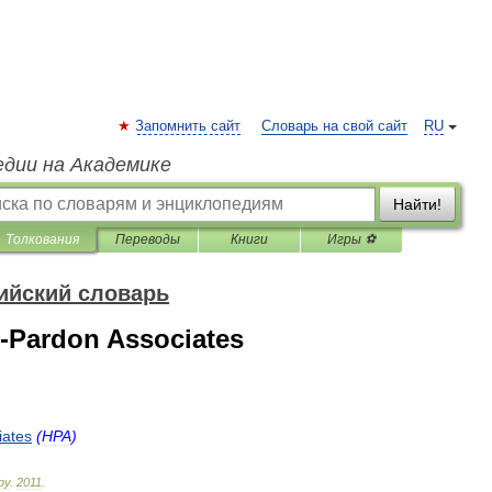
Запомнить сайт
Словарь на свой сайт
RU
едии на Академике
Найти!
Толкования
Переводы
Книги
Игры ⚽
ийский словарь
Pardon Associates
iates
(
HPA
)
ру
.
2011
.