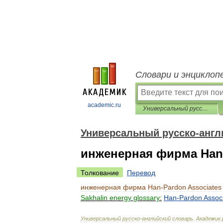
Словари и энциклоп
academic.ru
Универсальный русско-английский словарь
Универсальный русско-англ
инженерная фирма Han-
Толкование
Перевод
инженерная
фирма
Han
-
Pardon
Associates
Sakhalin
energy
glossary:
Han
-
Pardon
Assoc
Универсальный
русско
-
английский
словарь
.
Академик
.