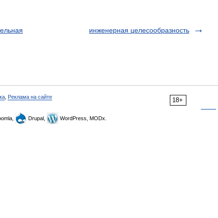
тельная
инженерная целесообразность
ка
,
Реклама на сайте
18+
omla,
Drupal,
WordPress, MODx.